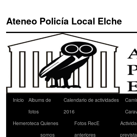
Ateneo Policía Local Elche
Inicio
Albums de
Calendario de actividades
Cami
fotos
2016
Cara
Hemeroteca
Quienes
Fotos RecE
Activid
somos
anteriores
previst