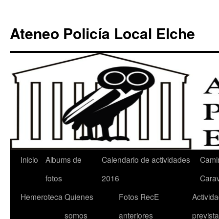
Ateneo Policía Local Elche
Inicio
Albums de
Calendario de actividades
Cami
fotos
2016
Cara
Hemeroteca
Quienes
Fotos RecE
Activid
somos
anteriores
previst