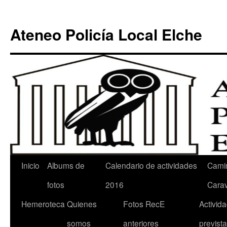
Ateneo Policía Local Elche
Inicio
Albums de
Calendario de actividades
Cami
fotos
2016
Cara
Hemeroteca
Quienes
Fotos RecE
Activid
somos
anteriores
previst