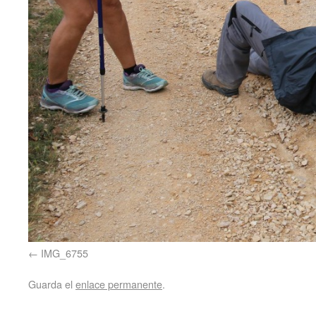
IMG_6755
Guarda el
enlace permanente
.