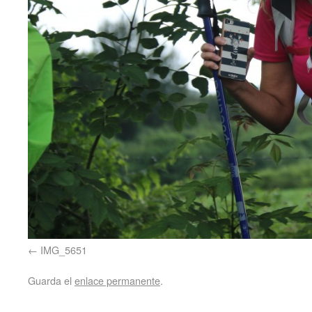
IMG_5651
Guarda el
enlace permanente
.