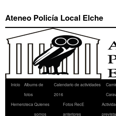
Ateneo Policía Local Elche
Inicio
Albums de
Calendario de actividades
Cami
fotos
2016
Cara
Hemeroteca
Quienes
Fotos RecE
Activid
somos
anteriores
previst