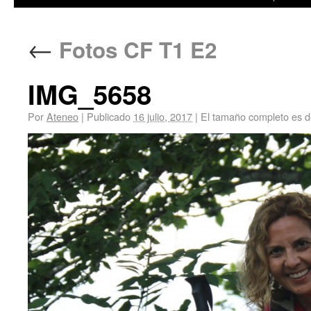
←
Fotos CF T1 E2
IMG_5658
Por
Ateneo
|
Publicado
16 julio, 2017
|
El tamaño completo es 