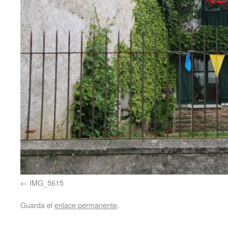
IMG_5615
Guarda el
enlace permanente
.