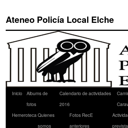
Ateneo Policía Local Elche
Inicio
Albums de
Calendario de actividades
Cami
fotos
2016
Cara
Hemeroteca
Quienes
Fotos RecE
Activid
somos
anteriores
previst