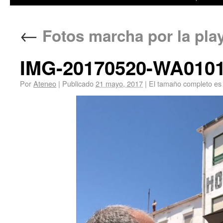
←
Fotos marcha por la pla
IMG-20170520-WA010
Por
Ateneo
|
Publicado
21 mayo, 2017
|
El tamaño completo es