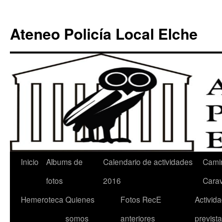
Ateneo Policía Local Elche
Inicio
Albums de
Calendario de actividades
Cami
fotos
2016
Cara
Hemeroteca
Quienes
Fotos RecE
Activid
somos
anteriores
previst