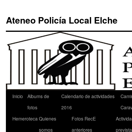
Ateneo Policía Local Elche
Inicio
Albums de
Calendario de actividades
Cami
fotos
2016
Cara
Hemeroteca
Quienes
Fotos RecE
Activid
somos
anteriores
previst