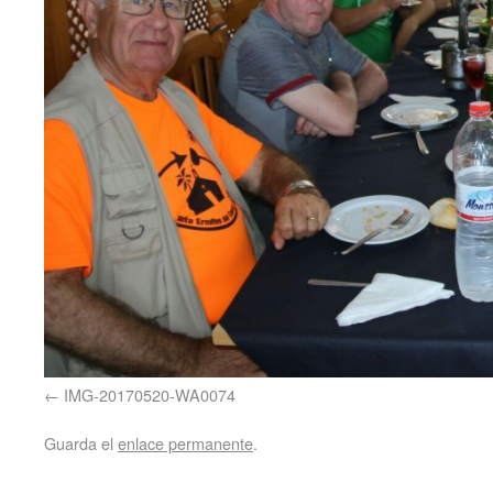
IMG-20170520-WA0074
Guarda el
enlace permanente
.