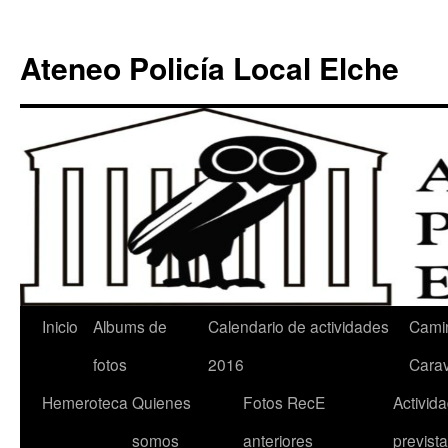
Ateneo Policía Local Elche
Inicio
Albums de
Calendario de actividades
Cami
fotos
2016
Cara
Hemeroteca
Quienes
Fotos RecE
Activid
somos
anteriores
previst