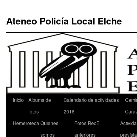
Ateneo Policía Local Elche
Inicio
Albums de
Calendario de actividades
Cami
fotos
2016
Cara
Hemeroteca
Quienes
Fotos RecE
Activid
somos
anteriores
previst