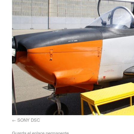
SONY DSC
Guarda el
enlace permanente
.