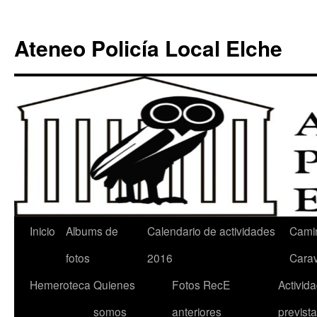
Ateneo Policía Local Elche
Inicio
Albums de
Calendario de actividades
Cami
fotos
2016
Cara
Hemeroteca
Quienes
Fotos RecE
Activid
somos
anteriores
previst